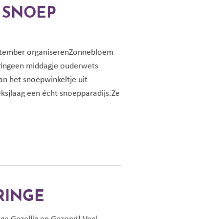
 SNOEP
tember organiserenZonnebloem
tingeen middagje ouderwets
n het snoepwinkeltje uit
ksjlaag een écht snoepparadijs.Ze
RINGE