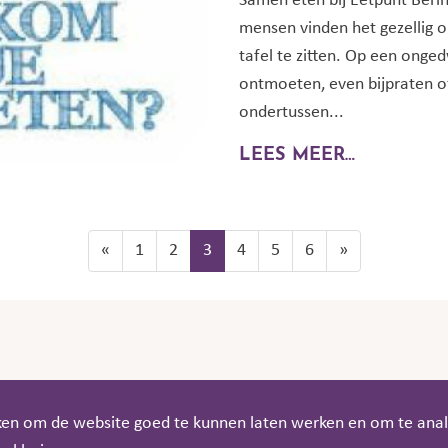
Samen eten bij Eetpunt Berin
mensen vinden het gezellig
tafel te zitten. Op een on
ontmoeten, even bijpraten o
ondertussen...
LEES MEER…
«
1
2
3
4
5
6
»
eken om de website goed te kunnen laten werken en om te ana