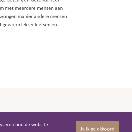
ge Gezellig en Gezond! Veel
 om met meerdere mensen aan
gedwongen manier andere mensen
f gewoon lekker kletsen en
lyseren hoe de website
Ja ik ga akkoord